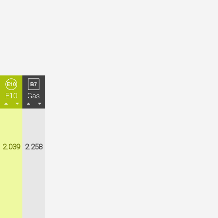
E10
Gas
2.039
2.258