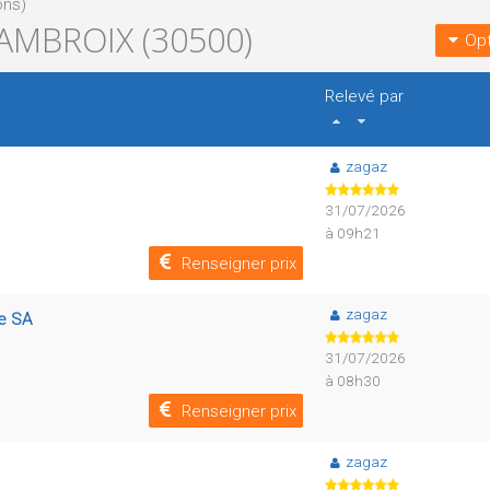
ons)
AMBROIX (30500)
Opt
Relevé par
zagaz
31/07/2026
à 09h21
Renseigner prix
zagaz
re SA
31/07/2026
à 08h30
Renseigner prix
zagaz