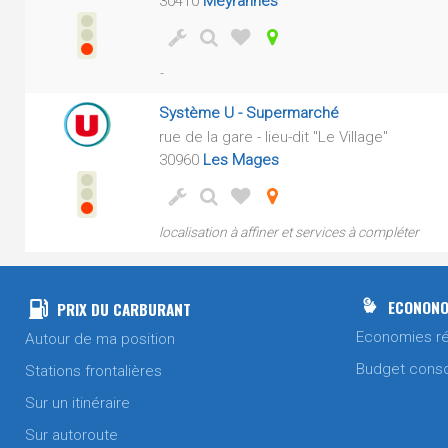
30410
Meyrannes
-
Système U - Supermarché
rue de la gare - lieu-dit "Le Village"
30960
Les Mages
localisation à affiner et services à compléter
ECONONO
PRIX DU CARBURANT
Economies ré
Autour de ma position
Budget cons
Stations frontalières
Sur un itinéraire
Sur autoroute