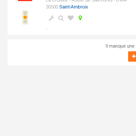
La Croisée - Route de Saint-Brès - D904
30500
Saint-Ambroix
-
Il manque une s