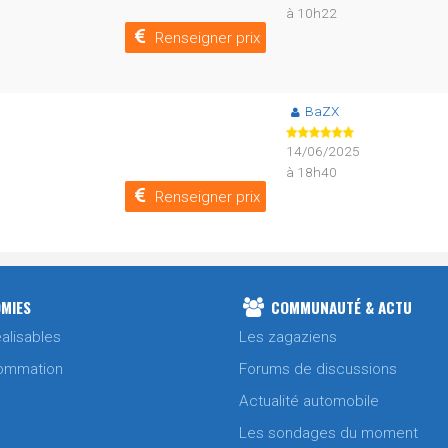
à 10h22
Renseigner prix
BaZX
14/06/2025
à 18h40
Renseigner prix
MIES
COMMUNAUTÉ & ACTU
alisables
Les zagaziens
ommation
Forums de discussions
Actualité automobile
Les sondages du moment