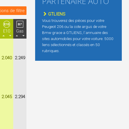
PARTENAIRE AUTO
ions de filtre
GTLIENS
Vous trouverez des pièces pour votre
Peugeot 206 ou la cote argus de votre
E10
Gas
Bmw grace a GTLIENS, l´annuaire des
sites automobiles pour votre voiture. 5000
liens sélectionnés et classés en 50
rubriques.
2.040
2.249
2.045
2.294