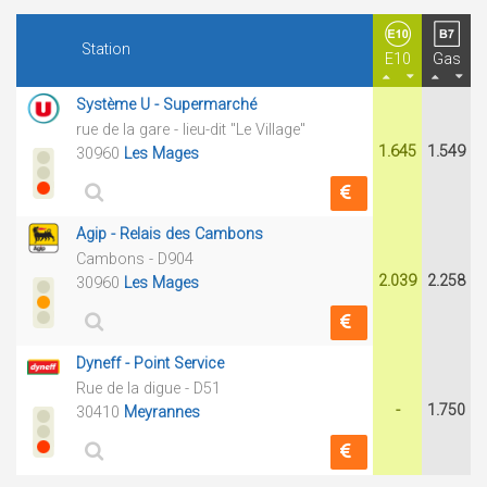
Station
E10
Gas
Système U - Supermarché
rue de la gare - lieu-dit "Le Village"
1.645
1.549
30960
Les Mages
Agip - Relais des Cambons
Cambons - D904
2.039
2.258
30960
Les Mages
Dyneff - Point Service
Rue de la digue - D51
-
1.750
30410
Meyrannes