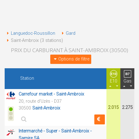
Languedoc-Roussillon
Gard
Saint-Ambroix (3 stations)
PRIX DU CARBURANT À SAINT-AMBROIX (30500)
Options de filtre
Station
E10
Gas
Carrefour market - Saint-Ambroix
20, route d'Uzès - D37
2.015
2.275
30500
Saint-Ambroix
Intermarché - Super - Saint-Ambroix -
Samire SA