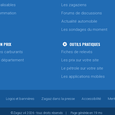
alisables
Les zagaziens
ommation
Forums de discussions
Actualité automobile
Les sondages du moment
N PRIX
OUTILS PRATIQUES
es carburants
Fiches de relevés
/ département
Les prix sur votre site
Le pétrole sur votre site
Les applications mobiles
Logos et bannières
Zagaz dans la presse
Accessibilité
Ment
©Zagaz
v4
2026 - tous droits réservés
|
Page générée en 19 ms