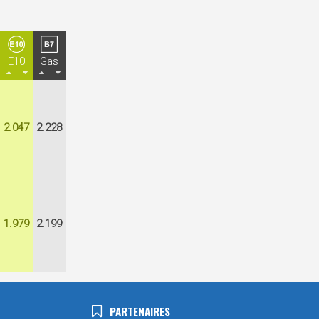
E10
Gas
2.047
2.228
1.979
2.199
PARTENAIRES