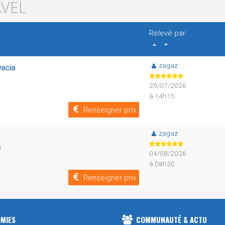
AVEL
Relevé par
zagaz
Dacia
29/07/2026
à 14h15
Renseigner prix
zagaz
0
04/08/2026
à 08h30
Renseigner prix
MIES
COMMUNAUTÉ & ACTU