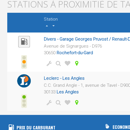
STATIONS À PROXIMITIÉ DE T
Station
Divers - Garage Georges Pruvost / Renault-
Avenue de Signargues - D976
30650
Rochefort-du-Gard
Leclerc - Les Angles
C.C. Grand Angle - 1, avenue de Tavel - D90
30133
Les Angles
ECONONO
PRIX DU CARBURANT