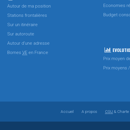
Economies ré
Autour de ma position
Budget cons
Stations frontalières
Sur un itinéraire
Sur autoroute
Autour d'une adresse
EVOLUTIO
Bornes
VE
en France
Prix moyen d
Prix moyens 
Accueil
A propos
CGU
& Charte