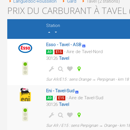
Languedoc-Roussillon
Gard
Tavel (2 stations)
PRIX DU CARBURANT À TAVEL 
Station
Esso - Tavel - ASB
/
- Aire de Tavel-Nord
A9
E15
30126
Tavel
Sur A9/E15 : sens Orange → Perpignan - km 18
Eni - Tavel-Sud
/
- Aire de Tavel-Sud
A9
E15
30126
Tavel
Sur A9 / E15 : sens Perpignan → Orange - km 1