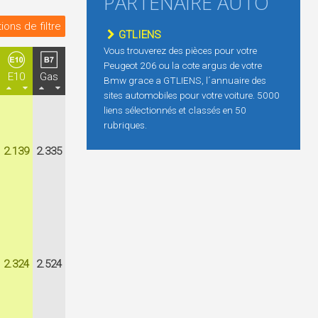
PARTENAIRE AUTO
ions de filtre
GTLIENS
Vous trouverez des pièces pour votre
Peugeot 206 ou la cote argus de votre
E10
Gas
Bmw grace a GTLIENS, l´annuaire des
sites automobiles pour votre voiture. 5000
liens sélectionnés et classés en 50
rubriques.
2.139
2.335
2.324
2.524