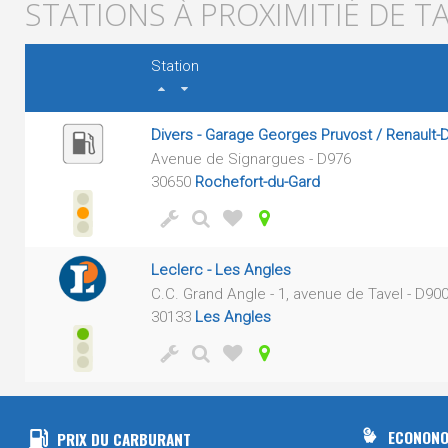
STATIONS À PROXIMITIÉ DE T
Station
Divers - Garage Georges Pruvost / Renault-
Avenue de Signargues - D976
30650
Rochefort-du-Gard
Leclerc - Les Angles
C.C. Grand Angle - 1, avenue de Tavel - D90
30133
Les Angles
ECONONO
PRIX DU CARBURANT