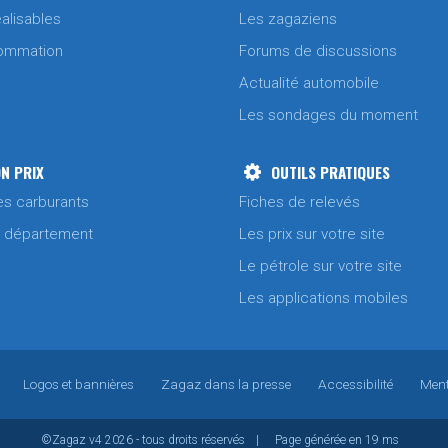
alisables
Les zagaziens
ommation
Forums de discussions
Actualité automobile
Les sondages du moment
N PRIX
OUTILS PRATIQUES
es carburants
Fiches de relevés
/ département
Les prix sur votre site
Le pétrole sur votre site
Les applications mobiles
Logos et bannières
Zagaz dans la presse
Accessibilité
Ment
©Zagaz
v4
2026 - tous droits réservés
|
Page générée en 19 ms