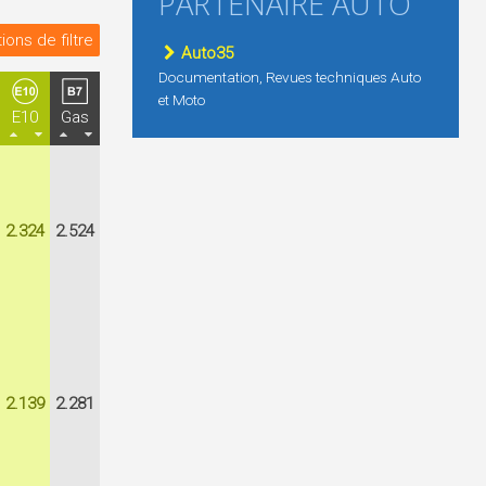
PARTENAIRE AUTO
ions de filtre
Auto35
Documentation, Revues techniques Auto
et Moto
E10
Gas
2.324
2.524
2.139
2.281