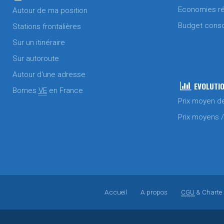
Economies ré
Autour de ma position
Budget cons
Stations frontalières
Sur un itinéraire
Sur autoroute
Autour d'une adresse
EVOLUTIO
Bornes
VE
en France
Prix moyen d
Prix moyens 
Accueil
A propos
CGU
& Charte