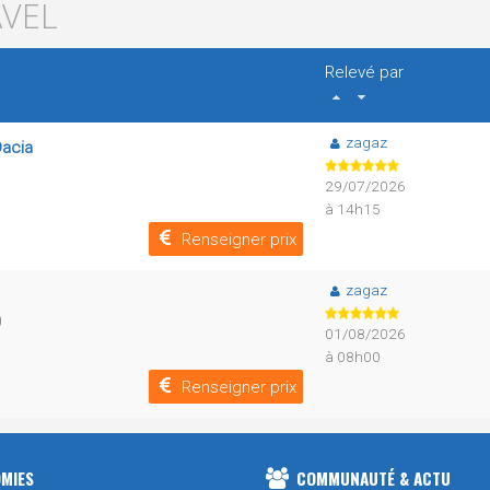
AVEL
Relevé par
zagaz
Dacia
29/07/2026
à 14h15
Renseigner prix
zagaz
0
01/08/2026
à 08h00
Renseigner prix
MIES
COMMUNAUTÉ & ACTU