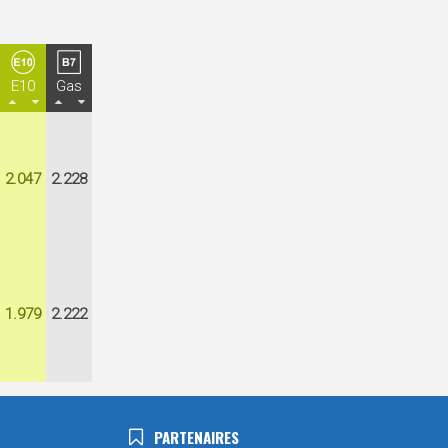
E10
Gas
2.047
2.228
1.979
2.222
PARTENAIRES