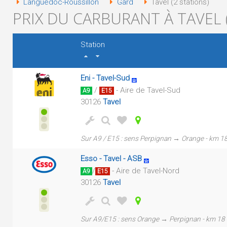
Languedoc-Roussillon
Gard
Tavel (2 stations)
PRIX DU CARBURANT À TAVEL 
Station
Eni - Tavel-Sud
/
- Aire de Tavel-Sud
A9
E15
30126
Tavel
Sur A9 / E15 : sens Perpignan → Orange - km 1
Esso - Tavel - ASB
/
- Aire de Tavel-Nord
A9
E15
30126
Tavel
Sur A9/E15 : sens Orange → Perpignan - km 18