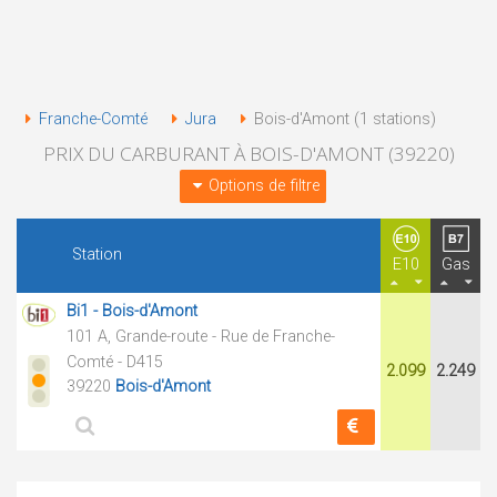
Franche-Comté
Jura
Bois-d'Amont (1 stations)
PRIX DU CARBURANT À BOIS-D'AMONT (39220)
Options de filtre
Station
E10
Gas
Bi1 - Bois-d'Amont
101 A, Grande-route - Rue de Franche-
Comté - D415
2.099
2.249
39220
Bois-d'Amont