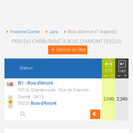
Franche-Comté
Jura
Bois-d'Amont (1 stations)
PRIX DU CARBURANT À BOIS-D'AMONT (39220)
Options de filtre
Station
E10
Gas
Bi1 - Bois-d'Amont
101 A, Grande-route - Rue de Franche-
Comté - D415
2.099
2.249
39220
Bois-d'Amont