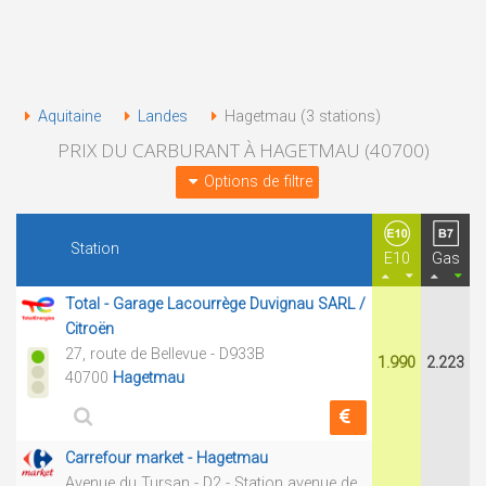
Aquitaine
Landes
Hagetmau (3 stations)
PRIX DU CARBURANT À HAGETMAU (40700)
Options de filtre
Station
E10
Gas
Total - Garage Lacourrège Duvignau SARL /
Citroën
27, route de Bellevue - D933B
1.990
2.223
40700
Hagetmau
Carrefour market - Hagetmau
Avenue du Tursan - D2 - Station avenue de