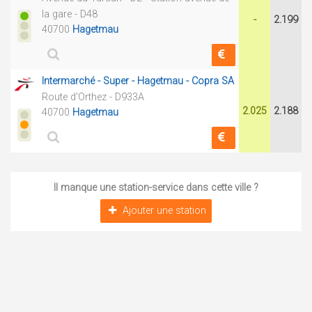
la gare - D48
-
2.199
40700
Hagetmau
Intermarché - Super - Hagetmau - Copra SA
Route d'Orthez - D933A
2.025
2.188
40700
Hagetmau
Il manque une station-service dans cette ville ?
Ajouter une station