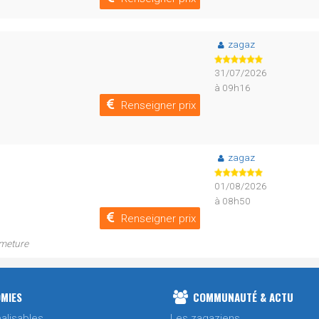
zagaz
31/07/2026
à 09h16
Renseigner prix
zagaz
01/08/2026
à 08h50
Renseigner prix
rmeture
MIES
COMMUNAUTÉ & ACTU
alisables
Les zagaziens