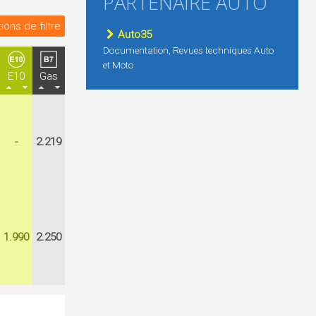
PARTENAIRE AUTO
ions de filtre
Auto35
Documentation, Revues techniques Auto
et Moto
E10
Gas
-
2.219
1.990
2.250