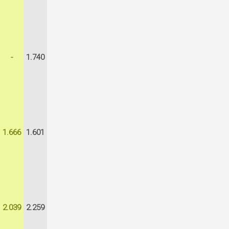
-
1.740
1.666
1.601
2.039
2.259