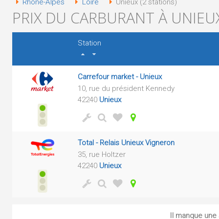
Rhône-Alpes
Loire
Unieux (2 stations)
PRIX DU CARBURANT À UNIEUX
Station
Carrefour market - Unieux
10, rue du président Kennedy
42240
Unieux
Total - Relais Unieux Vigneron
35, rue Holtzer
42240
Unieux
Il manque une s