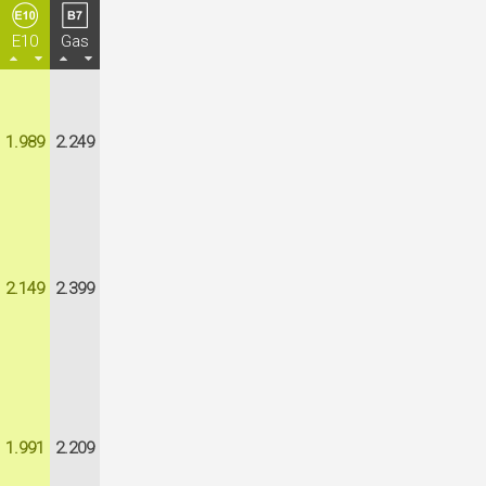
E10
Gas
1.989
2.249
2.149
2.399
1.991
2.209