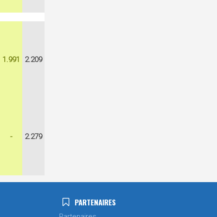
1.991
2.209
-
2.279
PARTENAIRES
Partenaires