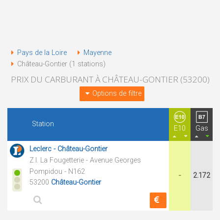
Pays de la Loire
Mayenne
Château-Gontier (1 stations)
PRIX DU CARBURANT À CHÂTEAU-GONTIER (53200)
Options de filtre
Station
E10
Gas
Leclerc - Château-Gontier
Z.I. La Fougetterie - Avenue Georges
Pompidou - N162
-
2.172
53200
Château-Gontier