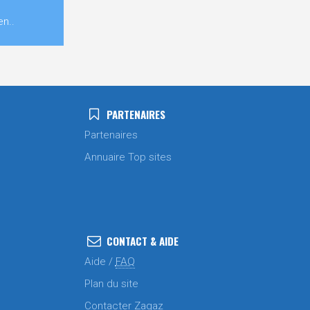
n..
PARTENAIRES
Partenaires
Annuaire Top sites
CONTACT & AIDE
Aide /
FAQ
Plan du site
Contacter Zagaz