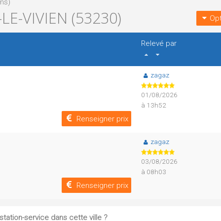
ons)
E-VIVIEN (53230)
Opt
Relevé par
zagaz
01/08/2026
à 13h52
Renseigner prix
zagaz
03/08/2026
à 08h03
Renseigner prix
tation-service dans cette ville ?