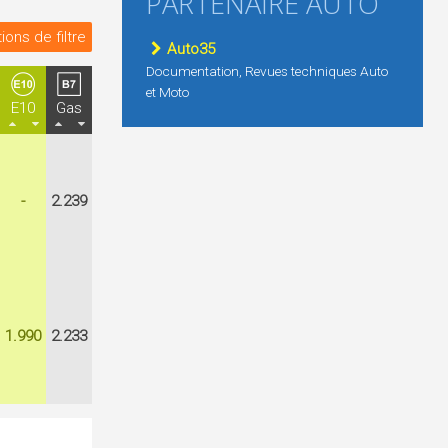
PARTENAIRE AUTO
ions de filtre
Auto35
Documentation, Revues techniques Auto
et Moto
E10
Gas
-
2.239
1.990
2.233