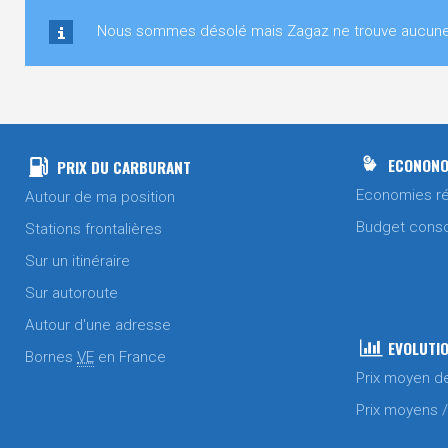
Nous sommes désolé mais Zagaz ne trouve aucune st
ECONONO
PRIX DU CARBURANT
Economies ré
Autour de ma position
Budget cons
Stations frontalières
Sur un itinéraire
Sur autoroute
Autour d'une adresse
EVOLUTIO
Bornes
VE
en France
Prix moyen d
Prix moyens 