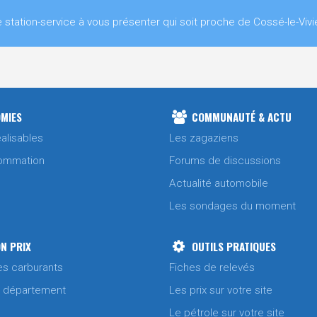
ation-service à vous présenter qui soit proche de Cossé-le-Vivie
MIES
COMMUNAUTÉ & ACTU
alisables
Les zagaziens
ommation
Forums de discussions
Actualité automobile
Les sondages du moment
N PRIX
OUTILS PRATIQUES
es carburants
Fiches de relevés
/ département
Les prix sur votre site
Le pétrole sur votre site