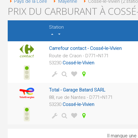
Pays de la Loire
Mayenne
Cossé-le-Vivien (2 stati
PRIX DU CARBURANT À COSSÉ-L
Station
Carrefour contact - Cossé-le-Vivien
Route de Craon - D771=N171
53230
Cossé-le-Vivien
Total - Garage Batard SARL
88, rue de Nantes - D771=N171
53230
Cossé-le-Vivien
Il manque une s