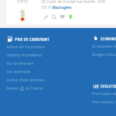
25, route de Soulgé-sur-Ouette - D20
53170
Bazougers
ECONONO
PRIX DU CARBURANT
Economies ré
Autour de ma position
Budget cons
Stations frontalières
Sur un itinéraire
Sur autoroute
Autour d'une adresse
EVOLUTIO
Bornes
VE
en France
Prix moyen d
Prix moyens 