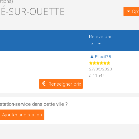
ations)
GÉ-SUR-OUETTE
Opt
Relevé par
Pilpoil78
27/05/2023
à 11h44
Renseigner prix
tation-service dans cette ville ?
Ajouter une station