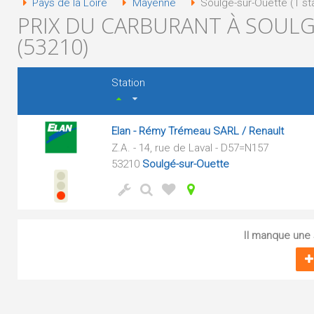
Pays de la Loire
Mayenne
Soulgé-sur-Ouette (1 st
PRIX DU CARBURANT À SOUL
(53210)
Station
Elan - Rémy Trémeau SARL / Renault
Z.A. - 14, rue de Laval - D57=N157
53210
Soulgé-sur-Ouette
Il manque une s