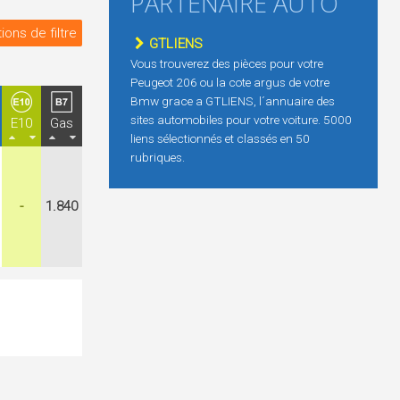
PARTENAIRE AUTO
ions de filtre
GTLIENS
Vous trouverez des pièces pour votre
Peugeot 206 ou la cote argus de votre
Bmw grace a GTLIENS, l´annuaire des
sites automobiles pour votre voiture. 5000
E10
Gas
liens sélectionnés et classés en 50
rubriques.
-
1.840