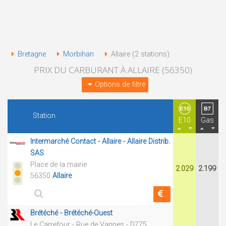
Bretagne
Morbihan
Allaire (2 stations)
PRIX DU CARBURANT À ALLAIRE (56350)
Options de filtre
Station
E10
Gas
Intermarché Contact - Allaire - Allaire Distrib.
SAS
Place de la mairie
2.029
2.199
56350
Allaire
Brétéché - Brétéché-Ouest
Le Carrefour - Rue de Vannes - D775