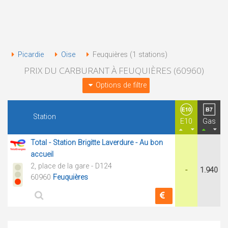
Picardie
Oise
Feuquières (1 stations)
PRIX DU CARBURANT À FEUQUIÈRES (60960)
Options de filtre
Station
E10
Gas
Total - Station Brigitte Laverdure - Au bon
accueil
2, place de la gare - D124
-
1.940
60960
Feuquières