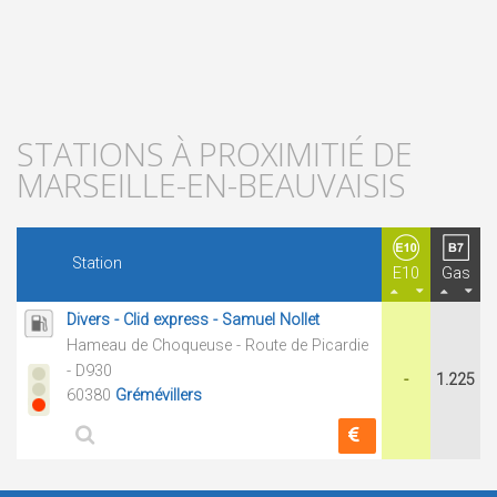
STATIONS À PROXIMITIÉ DE
MARSEILLE-EN-BEAUVAISIS
Station
E10
Gas
Divers - Clid express - Samuel Nollet
Hameau de Choqueuse - Route de Picardie
- D930
-
1.225
60380
Grémévillers