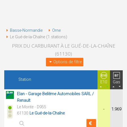
Basse-Normandie
Orne
Le Gué-de-la-Chaîne (1 stations)
PRIX DU CARBURANT À LE GUÉ-DE-LA-CHAÎNE
(61130)
Options de filtre
Station
E10
Gas
Elan - Garage Bellême Automobiles SARL /
Renault
Le Monte - D955
-
1.969
61130
Le Gué-de-la-Chaîne