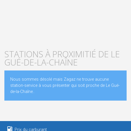
STATIONS À PROXIMITIÉ DE LE
GUÉ-DE-LA-CHAÎNE
Nous sommes désolé mais Zagaz ne trouve aucune
station-service à vous présenter qui soit proche de Le Gué-
de-la-Chaîne..
Prix du carburant