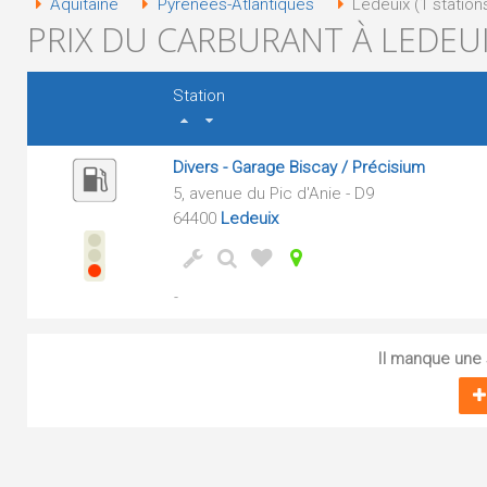
Aquitaine
Pyrénées-Atlantiques
Ledeuix (1 station
PRIX DU CARBURANT À LEDEUI
Station
Divers - Garage Biscay / Précisium
5, avenue du Pic d'Anie - D9
64400
Ledeuix
-
Il manque une s