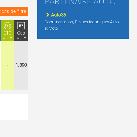
PARTENAIRE AUTO
ions de filtre
Auto35
Documentation, Revues techniques Auto
et Moto
E10
Gas
-
1.390