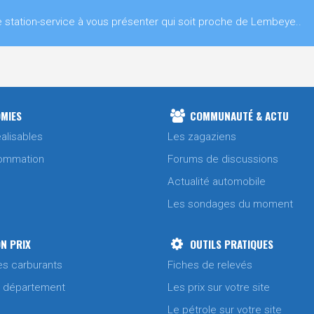
tation-service à vous présenter qui soit proche de Lembeye..
MIES
COMMUNAUTÉ & ACTU
alisables
Les zagaziens
ommation
Forums de discussions
Actualité automobile
Les sondages du moment
N PRIX
OUTILS PRATIQUES
es carburants
Fiches de relevés
/ département
Les prix sur votre site
Le pétrole sur votre site