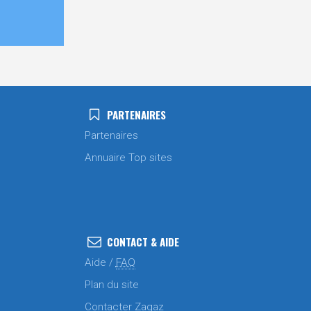
PARTENAIRES
Partenaires
Annuaire Top sites
CONTACT & AIDE
Aide /
FAQ
Plan du site
Contacter Zagaz