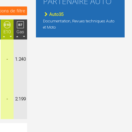
PARTENAIRE AUTO
ions de filtre
Auto35
Documentation, Revues techniques Auto
et Moto
E10
Gas
-
1.240
-
2.199