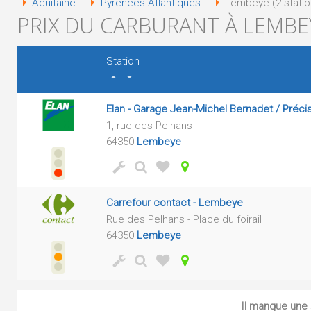
Aquitaine
Pyrénées-Atlantiques
Lembeye (2 statio
PRIX DU CARBURANT À LEMBEY
Station
Elan - Garage Jean-Michel Bernadet / Préci
1, rue des Pelhans
64350
Lembeye
Carrefour contact - Lembeye
Rue des Pelhans - Place du foirail
64350
Lembeye
Il manque une s