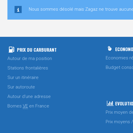
Nous sommes désolé mais Zagaz ne trouve aucune s
ECONONO
PRIX DU CARBURANT
Economies ré
Autour de ma position
Budget cons
Stations frontalières
Sur un itinéraire
Sur autoroute
Autour d'une adresse
EVOLUTIO
Bornes
VE
en France
Prix moyen d
Prix moyens 