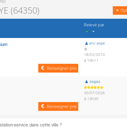
ns)
E (64350)
Opt
Relevé par
eric.aspe
sium
18/02/2010
à 19h11
Renseigner prix
zagaz
30/07/2026
à 13h30
Renseigner prix
tation-service dans cette ville ?