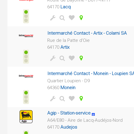
Route de Bayonne - D817=N117
64170
Lacq
Intermarché Contact - Artix - Colarni SA
Rue de la Patte d'Oie
64170
Artix
Intermarché Contact - Monein - Loupien S
Quartier Loupien - D9
64360
Monein
Agip - Station-service
A64/E80 - Aire de Lacq-Audéjos-Nord
64170
Audejos