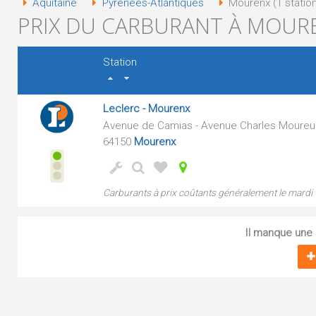
Aquitaine
Pyrénées-Atlantiques
Mourenx (1 statio
PRIX DU CARBURANT À MOURE
Station
Leclerc - Mourenx
Avenue de Camias - Avenue Charles Moureu
64150
Mourenx
Carburants à prix coûtants généralement le mardi
Il manque une s