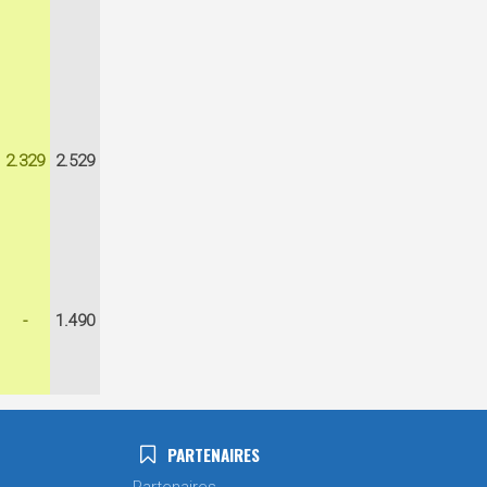
2.329
2.529
-
1.490
PARTENAIRES