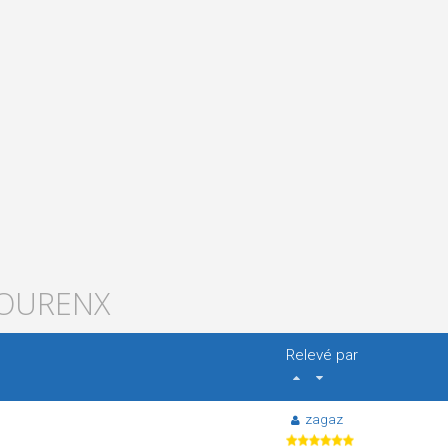
MOURENX
Relevé par
zagaz