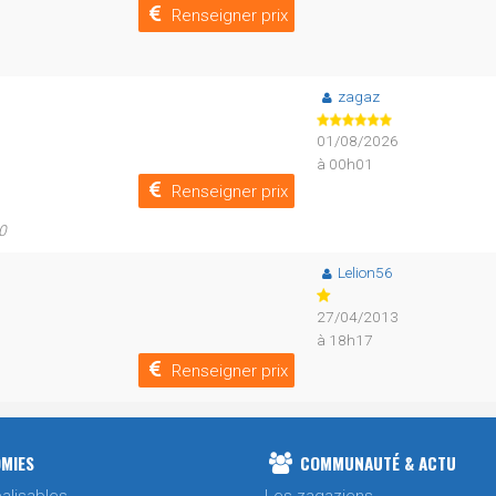
Renseigner prix
zagaz
01/08/2026
à 00h01
Renseigner prix
0
Lelion56
27/04/2013
à 18h17
Renseigner prix
MIES
COMMUNAUTÉ & ACTU