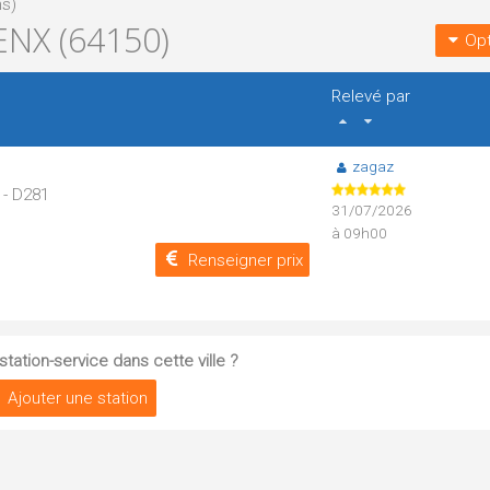
ns)
NX (64150)
Opt
Relevé par
zagaz
 - D281
31/07/2026
à 09h00
Renseigner prix
tation-service dans cette ville ?
Ajouter une station