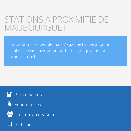
STATIONS À PROXIMITIÉ DE
MAUBOURGUET
Nous sommes désolé mais Zagaz ne trouve aucune
station-service à vous présenter qui soit proche de
Maubourguet..
Prix du carburant
Econonomies
Communauté & Actu
Partenaires