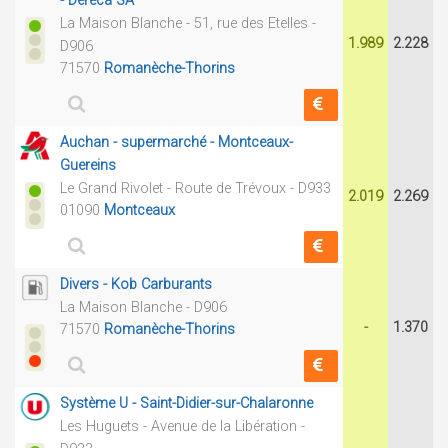
- Dereca SA
La Maison Blanche - 51, rue des Etelles -
1.989
2.228
D906
71570
Romanèche-Thorins
Auchan - supermarché - Montceaux-
Guereins
Le Grand Rivolet - Route de Trévoux - D933
2.019
2.269
01090
Montceaux
Divers - Kob Carburants
La Maison Blanche - D906
-
1.370
71570
Romanèche-Thorins
Système U - Saint-Didier-sur-Chalaronne
Les Huguets - Avenue de la Libération -