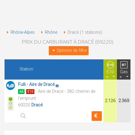
Rhône-Alpes
Rhône
Dracé (1 stations)
PRIX DU CARBURANT À DRACÉ (69220)
Options de filtre
Station
E10
Gas
Fulli - Aire de Dracé
/
- Aire de Dracé - 382 chemin de
A6
E15
l'emprunt
2.126
2.369
69220
Dracé