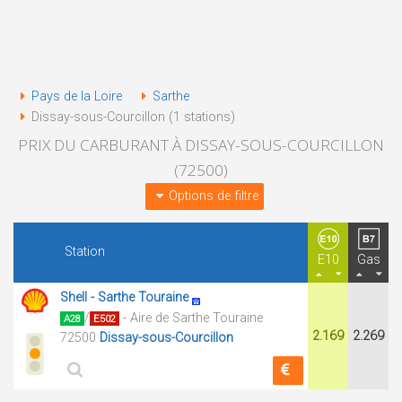
Pays de la Loire
Sarthe
Dissay-sous-Courcillon (1 stations)
PRIX DU CARBURANT À DISSAY-SOUS-COURCILLON
(72500)
Options de filtre
Station
E10
Gas
Shell - Sarthe Touraine
/
- Aire de Sarthe Touraine
A28
E502
2.169
2.269
72500
Dissay-sous-Courcillon