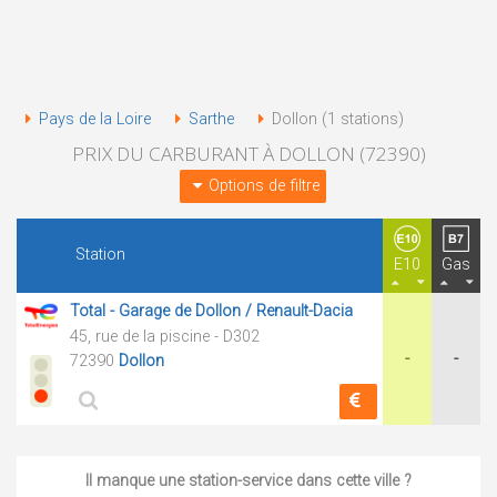
Pays de la Loire
Sarthe
Dollon (1 stations)
PRIX DU CARBURANT À DOLLON (72390)
Options de filtre
Station
E10
Gas
Total - Garage de Dollon / Renault-Dacia
45, rue de la piscine - D302
-
-
72390
Dollon
Il manque une station-service dans cette ville ?