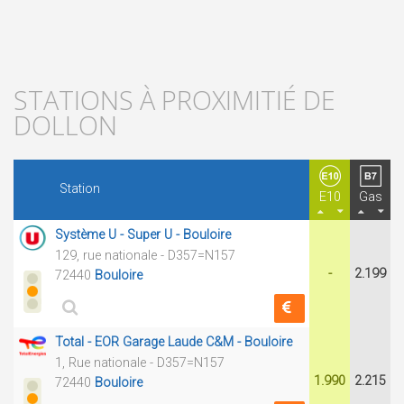
STATIONS À PROXIMITIÉ DE
DOLLON
Station
E10
Gas
Système U - Super U - Bouloire
129, rue nationale - D357=N157
-
2.199
72440
Bouloire
Total - EOR Garage Laude C&M - Bouloire
1, Rue nationale - D357=N157
1.990
2.215
72440
Bouloire