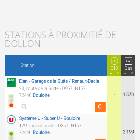
STATIONS À PROXIMITIÉ DE
DOLLON
Station
E10
Gas
Elan - Garage de la Butte / Renault-Dacia
23, route de la Butte - D957=N157
-
1.570
72440
Bouloire
Système U - Super U - Bouloire
129, rue nationale - D357=N157
-
2.199
72440
Bouloire