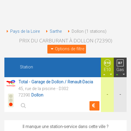
Pays de la Loire
Sarthe
Dollon (1 stations)
PRIX DU CARBURANT À DOLLON (72390)
Options de filtre
Station
E10
Gas
Total - Garage de Dollon / Renault-Dacia
45, rue de la piscine - D302
-
-
72390
Dollon
Il manque une station-service dans cette ville ?