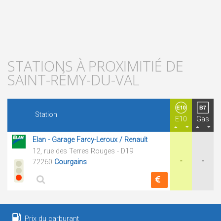
STATIONS À PROXIMITIÉ DE
SAINT-RÉMY-DU-VAL
Station
E10
Gas
Elan - Garage Farcy-Leroux / Renault
12, rue des Terres Rouges - D19
-
-
72260
Courgains
Prix du carburant