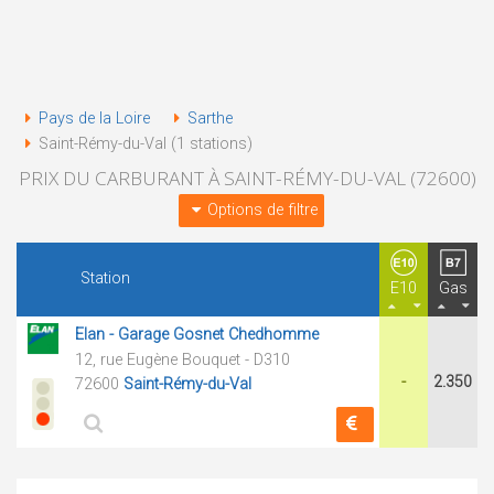
Pays de la Loire
Sarthe
Saint-Rémy-du-Val (1 stations)
PRIX DU CARBURANT À SAINT-RÉMY-DU-VAL (72600)
Options de filtre
Station
E10
Gas
Elan - Garage Gosnet Chedhomme
12, rue Eugène Bouquet - D310
-
2.350
72600
Saint-Rémy-du-Val