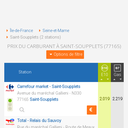
Île-de-France
Seine-et-Marne
Saint-Soupplets (2 stations)
PRIX DU CARBURANT À SAINT-SOUPPLETS (77165)
Options de filtre
Station
E10
Gas
Carrefour market - Saint-Soupplets
Avenue du maréchal Gallieni - N330
2.019
2.219
77165
Saint-Soupplets
Total - Relais du Sauvoy
Rue du maréchal Gallieni - Route de Meaux