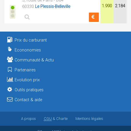
5, route de Paris - D84
1.990
2.184
60330
Le Plessis-Belleville
Prix du carburant
Econonomies
Communauté & Actu
Partenaires
Evolution prix
Outils pratiques
Contact & aide
A propos
CGU
& Charte
Mentions légales