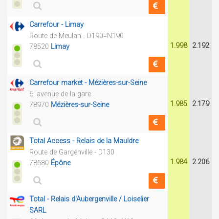
Carrefour - Limay
Route de Meulan - D190=N190
1.998
2.192
78520
Limay
Carrefour market - Mézières-sur-Seine
6, avenue de la gare
1.985
2.179
78970
Mézières-sur-Seine
Total Access - Relais de la Mauldre
Route de Gargenville - D130
1.984
2.206
78680
Épône
Total - Relais d'Aubergenville / Loiselier
SARL