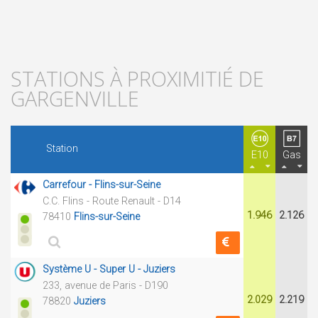
STATIONS À PROXIMITIÉ DE
GARGENVILLE
Station
E10
Gas
Carrefour - Flins-sur-Seine
C.C. Flins - Route Renault - D14
1.946
2.126
78410
Flins-sur-Seine
Système U - Super U - Juziers
233, avenue de Paris - D190
2.029
2.219
78820
Juziers