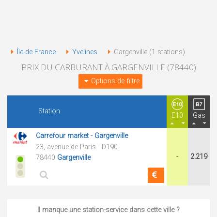
Île-de-France
Yvelines
Gargenville (1 stations)
PRIX DU CARBURANT À GARGENVILLE (78440)
Options de filtre
Station
E10
Gas
Carrefour market - Gargenville
23, avenue de Paris - D190
-
2.219
78440
Gargenville
Il manque une station-service dans cette ville ?