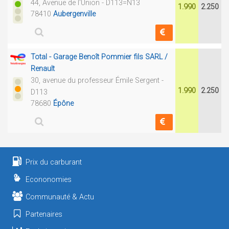
44, Avenue de l'Union - D113=N13
1.990
2.250
78410
Aubergenville
Total - Garage Benoît Pommier fils SARL /
Renault
30, avenue du professeur Émile Sergent -
1.990
2.250
D113
78680
Épône
Prix du carburant
Econonomies
Communauté & Actu
Partenaires