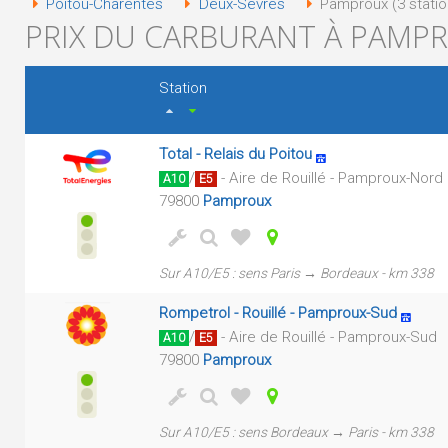
Poitou-Charentes
Deux-Sèvres
Pamproux (3 statio
PRIX DU CARBURANT À PAMPR
Station
Total - Relais du Poitou
/
- Aire de Rouillé - Pamproux-Nord
A10
E5
79800
Pamproux
Sur A10/E5 : sens Paris → Bordeaux - km 338
Rompetrol - Rouillé - Pamproux-Sud
/
- Aire de Rouillé - Pamproux-Sud
A10
E5
79800
Pamproux
Sur A10/E5 : sens Bordeaux → Paris - km 338