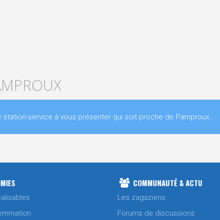
PAMPROUX
tation-service à vous présenter qui soit proche de Pamproux..
MIES
COMMUNAUTÉ & ACTU
alisables
Les zagaziens
ommation
Forums de discussions