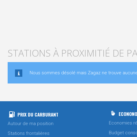
STATIONS À PROXIMITIÉ DE 
Nous sommes désolé mais Zagaz ne trouve aucune s
ECONONO
PRIX DU CARBURANT
Economies ré
Autour de ma position
Budget cons
Stations frontalières