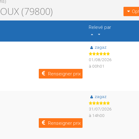
ns)
OUX (79800)
Opt
Relevé par
zagaz
01/08/2026
à 00h01
Renseigner prix
zagaz
31/07/2026
à 14h00
Renseigner prix