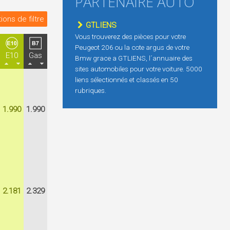
PARTENAIRE AUTO
ions de filtre
GTLIENS
Vous trouverez des pièces pour votre
Peugeot 206 ou la cote argus de votre
E10
Gas
Bmw grace a GTLIENS, l´annuaire des
sites automobiles pour votre voiture. 5000
liens sélectionnés et classés en 50
rubriques.
1.990
1.990
2.181
2.329