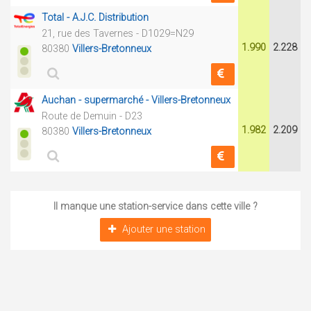
Total - A.J.C. Distribution
21, rue des Tavernes - D1029=N29
1.990
2.228
80380
Villers-Bretonneux
Auchan - supermarché - Villers-Bretonneux
Route de Demuin - D23
1.982
2.209
80380
Villers-Bretonneux
Il manque une station-service dans cette ville ?
Ajouter une station