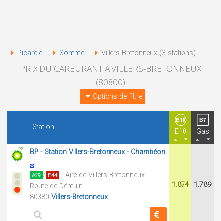
Picardie
Somme
Villers-Bretonneux (3 stations)
PRIX DU CARBURANT À VILLERS-BRETONNEUX
(80800)
Options de filtre
Station
E10
Gas
BP - Station Villers-Bretonneux - Chambéon
/
- Aire de Villers-Bretonneux -
A29
E44
1.874
1.789
Route de Démuin
80380
Villers-Bretonneux