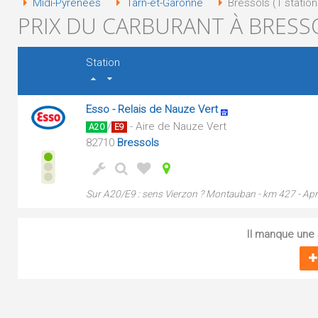
Midi-Pyrénées
Tarn-et-Garonne
Bressols (1 station
PRIX DU CARBURANT À BRESSO
Station
Esso - Relais de Nauze Vert
/
- Aire de Nauze Vert
A20
E9
82710
Bressols
Sur A20/E9 : sens Vierzon ? Montauban - km 427 - Ap
Il manque une s