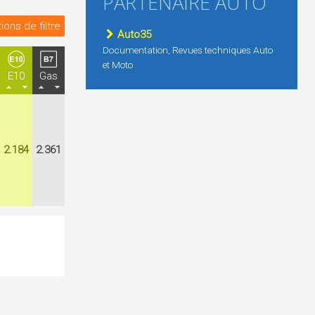
PARTENAIRE AUTO
ions de filtre
Auto35
Documentation, Revues techniques Auto
et Moto
E10
Gas
2.184
2.361