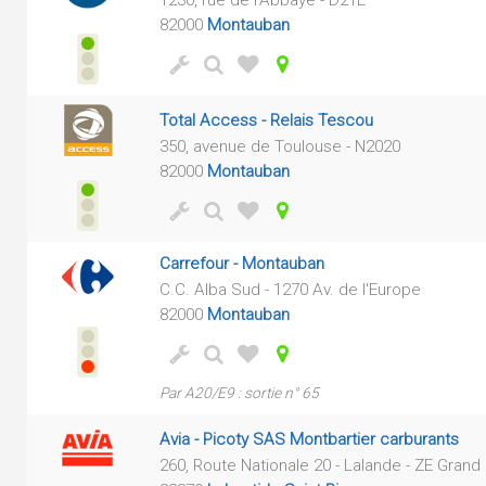
1230, rue de l'Abbaye - D21E
82000
Montauban
Total Access - Relais Tescou
350, avenue de Toulouse - N2020
82000
Montauban
Carrefour - Montauban
C.C. Alba Sud - 1270 Av. de l'Europe
82000
Montauban
Par A20/E9 : sortie n° 65
Avia - Picoty SAS Montbartier carburants
260, Route Nationale 20 - Lalande - ZE Grand