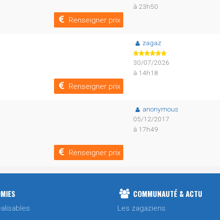
à 23h50
Renseigner prix
zagaz
30/07/2026
à 14h18
Renseigner prix
anonymous
05/12/2017
à 17h49
Renseigner prix
MIES
COMMUNAUTÉ & ACTU
alisables
Les zagaziens