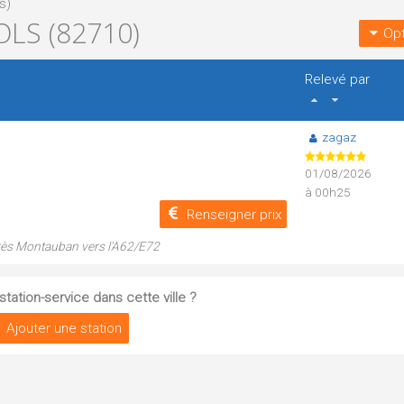
s)
LS (82710)
Opt
Relevé par
zagaz
01/08/2026
à 00h25
Renseigner prix
rès Montauban vers l'A62/E72
tation-service dans cette ville ?
Ajouter une station