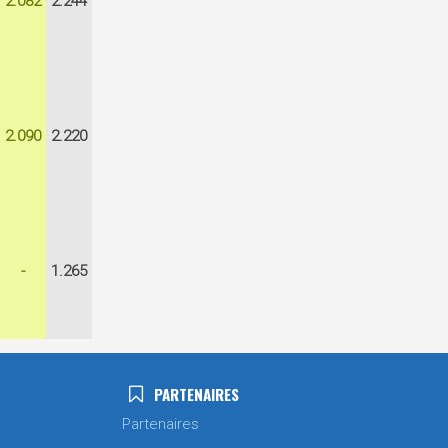
2.082
2.244
2.090
2.220
-
1.265
PARTENAIRES
Partenaires