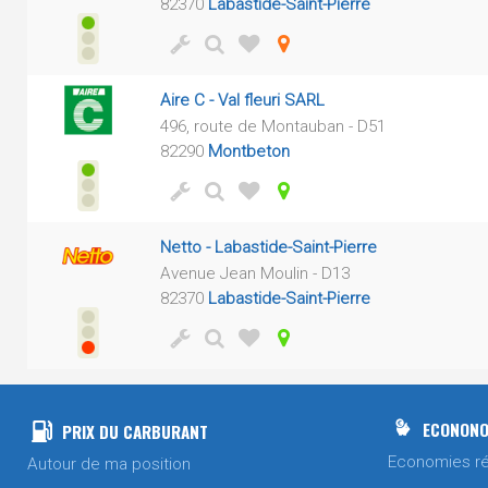
82370
Labastide-Saint-Pierre
Aire C - Val fleuri SARL
496, route de Montauban - D51
82290
Montbeton
Netto - Labastide-Saint-Pierre
Avenue Jean Moulin - D13
82370
Labastide-Saint-Pierre
ECONONO
PRIX DU CARBURANT
Economies ré
Autour de ma position