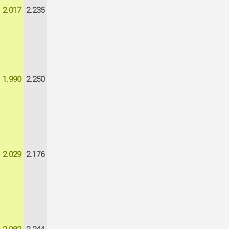
2.017
2.235
1.990
2.250
2.029
2.176