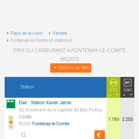
Pays de la Loire
Vendée
Fontenay-le-Comte (4 stations)
PRIX DU CARBURANT À FONTENAY-LE-COMTE
(85200)
Options de filtre
Station
E10
Gas
Elan - Station Xavier Jamin
26, boulevard de la Capitale du Bas Poitou -
D948B
1.789
2.250
85200
Fontenay-le-Comte