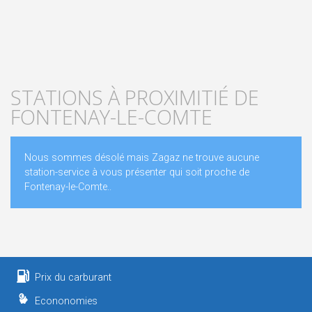
STATIONS À PROXIMITIÉ DE
FONTENAY-LE-COMTE
Nous sommes désolé mais Zagaz ne trouve aucune
station-service à vous présenter qui soit proche de
Fontenay-le-Comte..
Prix du carburant
Econonomies