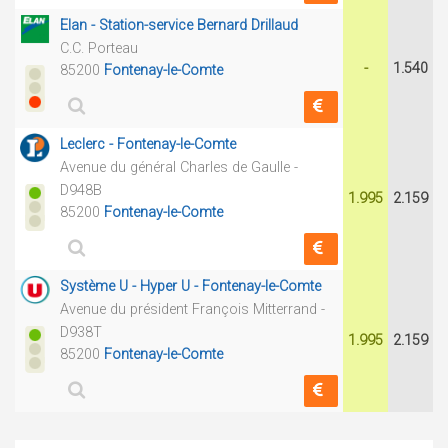
Elan - Station-service Bernard Drillaud
C.C. Porteau
-
1.540
85200
Fontenay-le-Comte
Leclerc - Fontenay-le-Comte
Avenue du général Charles de Gaulle -
D948B
1.995
2.159
85200
Fontenay-le-Comte
Système U - Hyper U - Fontenay-le-Comte
Avenue du président François Mitterrand -
D938T
1.995
2.159
85200
Fontenay-le-Comte