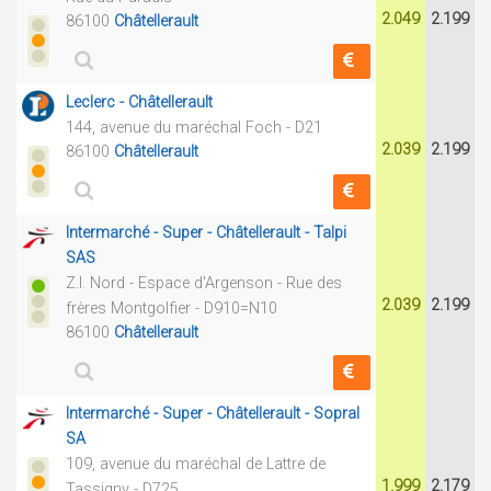
2.049
2.199
86100
Châtellerault
Leclerc - Châtellerault
144, avenue du maréchal Foch - D21
2.039
2.199
86100
Châtellerault
Intermarché - Super - Châtellerault - Talpi
SAS
Z.I. Nord - Espace d'Argenson - Rue des
2.039
2.199
frères Montgolfier - D910=N10
86100
Châtellerault
Intermarché - Super - Châtellerault - Sopral
SA
109, avenue du maréchal de Lattre de
1.999
2.179
Tassigny - D725