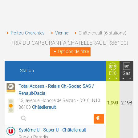
Poitou-Charentes
Vienne
Châtellerault (6 stations)
PRIX DU CARBURANT À CHÂTELLERAULT (86100)
Options de filtre
Station
E10
Gas
Total Access - Relais Ch.-Sodac SAS /
Renault-Dacia
13, avenue Honoré de Balzac - D910=N10
1.990
2.198
86100
Châtellerault
Système U - Super U - Châtellerault
Rue du Paradis