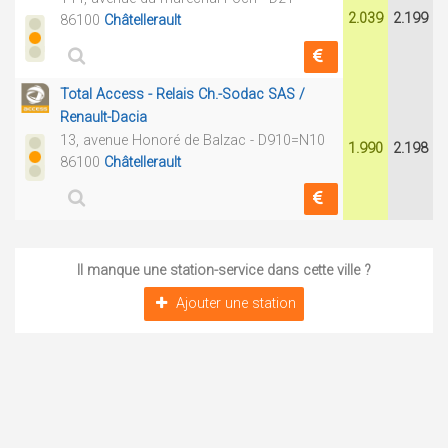
2.039
2.199
86100
Châtellerault
Total Access - Relais Ch.-Sodac SAS /
Renault-Dacia
13, avenue Honoré de Balzac - D910=N10
1.990
2.198
86100
Châtellerault
Il manque une station-service dans cette ville ?
Ajouter une station