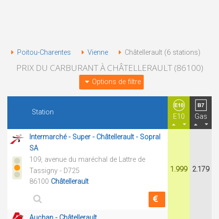
Poitou-Charentes
Vienne
Châtellerault (6 stations)
PRIX DU CARBURANT À CHÂTELLERAULT (86100)
Options de filtre
Station
E10
Gas
Intermarché - Super - Châtellerault - Sopral
SA
109, avenue du maréchal de Lattre de
1.999
2.179
Tassigny - D725
86100
Châtellerault
Auchan - Châtellerault