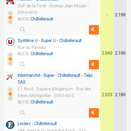
ZUP de la Forêt - Avenue Jean Moulin -
D910=N10
-
2.199
86100
Châtellerault
Système U - Super U - Châtellerault
Rue du Paradis
2.049
2.199
86100
Châtellerault
Intermarché - Super - Châtellerault - Talpi
SAS
Z.I. Nord - Espace d'Argenson - Rue des
2.029
2.189
frères Montgolfier - D910=N10
86100
Châtellerault
Leclerc - Châtellerault
144, avenue du maréchal Foch - D21