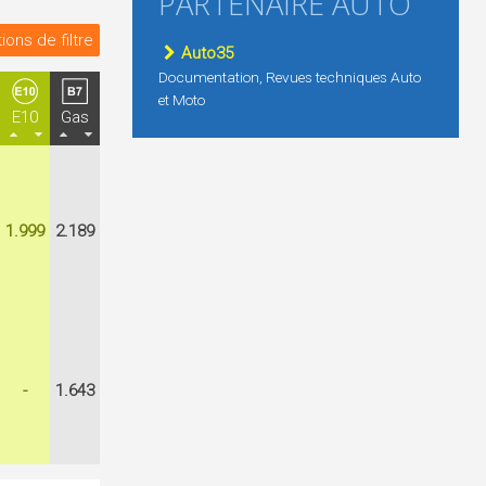
PARTENAIRE AUTO
ions de filtre
Auto35
Documentation, Revues techniques Auto
et Moto
E10
Gas
1.999
2.189
-
1.643