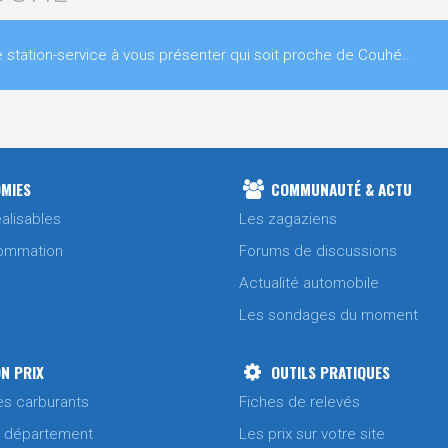
tation-service à vous présenter qui soit proche de Couhé..
MIES
COMMUNAUTÉ & ACTU
alisables
Les zagaziens
ommation
Forums de discussions
Actualité automobile
Les sondages du moment
N PRIX
OUTILS PRATIQUES
es carburants
Fiches de relevés
/ département
Les prix sur votre site