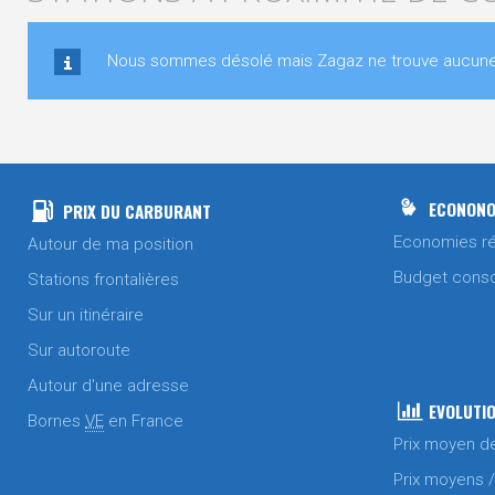
Nous sommes désolé mais Zagaz ne trouve aucune s
ECONONO
PRIX DU CARBURANT
Economies ré
Autour de ma position
Budget cons
Stations frontalières
Sur un itinéraire
Sur autoroute
Autour d'une adresse
EVOLUTIO
Bornes
VE
en France
Prix moyen d
Prix moyens 