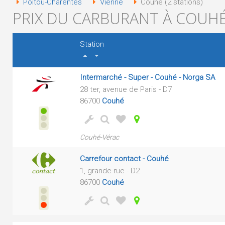
Poitou-Charentes
Vienne
Couhé (2 stations)
PRIX DU CARBURANT À COUHÉ
Station
Intermarché - Super - Couhé - Norga SA
28 ter, avenue de Paris - D7
86700
Couhé
Couhé-Vérac
Carrefour contact - Couhé
1, grande rue - D2
86700
Couhé