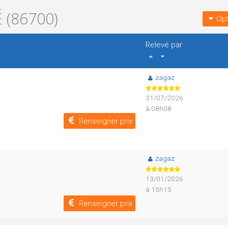
 (86700)
Opt
Relevé par
zagaz
31/07/2026
à 08h08
Renseigner prix
zagaz
13/01/2026
à 15h15
Renseigner prix