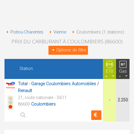
Poitou-Charentes
Vienne
Coulombiers (1 stations)
PRIX DU CARBURANT À COULOMBIERS (86600)
Options de filtre
Station
E10
Gas
Total - Garage Coulombiers Automobiles /
Renault
21, route nationale - D611
-
2.250
86600
Coulombiers