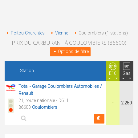
Poitou-Charentes
Vienne
Coulombiers (1 stations)
PRIX DU CARBURANT À COULOMBIERS (86600)
Options de filtre
Station
E10
Gas
Total - Garage Coulombiers Automobiles /
Renault
21, route nationale - D611
-
2.250
86600
Coulombiers