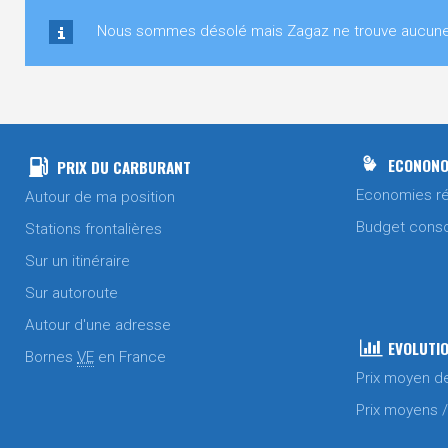
Nous sommes désolé mais Zagaz ne trouve aucune st
ECONONO
PRIX DU CARBURANT
Economies ré
Autour de ma position
Budget cons
Stations frontalières
Sur un itinéraire
Sur autoroute
Autour d'une adresse
EVOLUTIO
Bornes
VE
en France
Prix moyen d
Prix moyens 