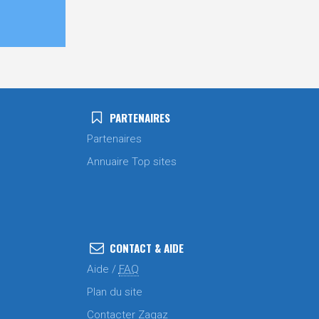
PARTENAIRES
Partenaires
Annuaire Top sites
CONTACT & AIDE
Aide /
FAQ
Plan du site
Contacter Zagaz