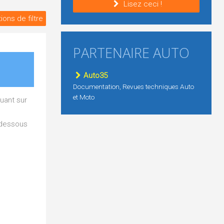
Lisez ceci !
ions de filtre
PARTENAIRE AUTO
Auto35
Documentation, Revues techniques Auto
et Moto
uant sur
i-dessous