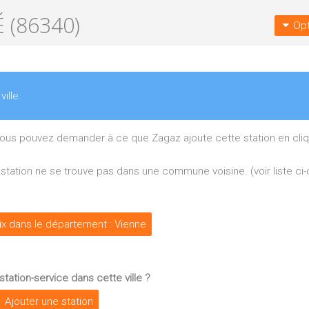
 (86340)
Opt
ville.
 vous pouvez demander à ce que Zagaz ajoute cette station en cliq
re station ne se trouve pas dans une commune voisine. (voir liste c
rix dans le département : Vienne
tation-service dans cette ville ?
Ajouter une station