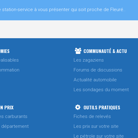
ation-service à vous présenter qui soit proche de Fleuré..
MIES
COMMUNAUTÉ & ACTU
alisables
Les zagaziens
ommation
Forums de discussions
Actualité automobile
Les sondages du moment
N PRIX
OUTILS PRATIQUES
es carburants
Fiches de relevés
/ département
Les prix sur votre site
Le pétrole sur votre site