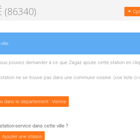
 (86340)
Opt
ville.
 vous pouvez demander à ce que Zagaz ajoute cette station en cliq
re station ne se trouve pas dans une commune voisine. (voir liste c
rix dans le département : Vienne
tation-service dans cette ville ?
Ajouter une station