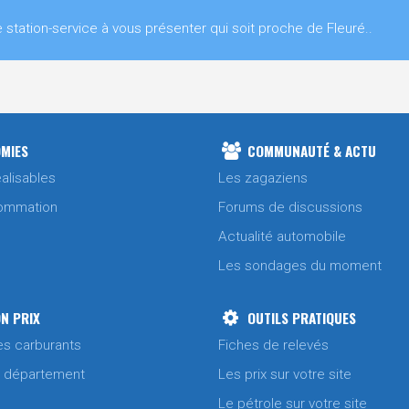
ation-service à vous présenter qui soit proche de Fleuré..
MIES
COMMUNAUTÉ & ACTU
alisables
Les zagaziens
ommation
Forums de discussions
Actualité automobile
Les sondages du moment
N PRIX
OUTILS PRATIQUES
es carburants
Fiches de relevés
/ département
Les prix sur votre site
Le pétrole sur votre site