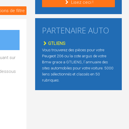
Lisez ceci !
ions de filtre
PARTENAIRE AUTO
GTLIENS
Vous trouverez des pièces pour votre
Peugeot 206 ou la cote argus de votre
uant sur
Bmw grace a GTLIENS, l´annuaire des
sites automobiles pour votre voiture. 5000
i-dessous
liens sélectionnés et classés en 50
rubriques.