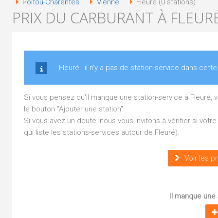
Poitou-Charentes
Vienne
Fleuré (0 stations)
PRIX DU CARBURANT À FLEURÉ
Fleuré : il n'y a pas de station-service dans cette 
Si vous pensez qu'il manque une station-service à Fleuré,
le bouton "Ajouter une station".
Si vous avez un doute, nous vous invitons à vérifier si vot
qui liste les stations-services autour de Fleuré).
Voir les p
Il manque une s