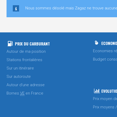
Nous sommes désolé mais Zagaz ne trouve aucune st
ECONONO
PRIX DU CARBURANT
Economies ré
Autour de ma position
Budget cons
Stations frontalières
Sur un itinéraire
Sur autoroute
Autour d'une adresse
EVOLUTIO
Bornes
VE
en France
Prix moyen d
Prix moyens 