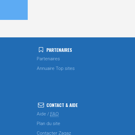
PARTENAIRES
Partenaires
Annuaire Top sites
CONTACT & AIDE
Aide /
FAQ
Plan du site
Contacter Zagaz