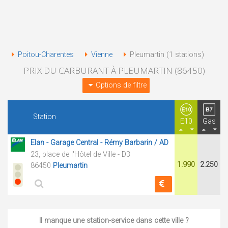
Poitou-Charentes
Vienne
Pleumartin (1 stations)
PRIX DU CARBURANT À PLEUMARTIN (86450)
Options de filtre
Station
E10
Gas
Elan - Garage Central - Rémy Barbarin / AD
23, place de l'Hôtel de Ville - D3
1.990
2.250
86450
Pleumartin
Il manque une station-service dans cette ville ?