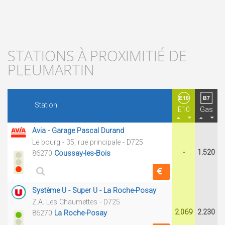
STATIONS À PROXIMITIÉ DE
PLEUMARTIN
Station
E10
Gas
Avia - Garage Pascal Durand
Le bourg - 35, rue principale - D725
-
1.520
86270
Coussay-les-Bois
Système U - Super U - La Roche-Posay
Z.A. Les Chaumettes - D725
2.069
2.230
86270
La Roche-Posay