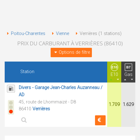
Poitou-Charentes
Vienne
Verrières (1 stations)
PRIX DU CARBURANT À VERRIÈRES (86410)
Options de filtre
Station
E10
Gas
Divers - Garage Jean-Charles Auzanneau /
AD
45, route de Lhommaizé - D8
1.709
1.629
86410
Verrières