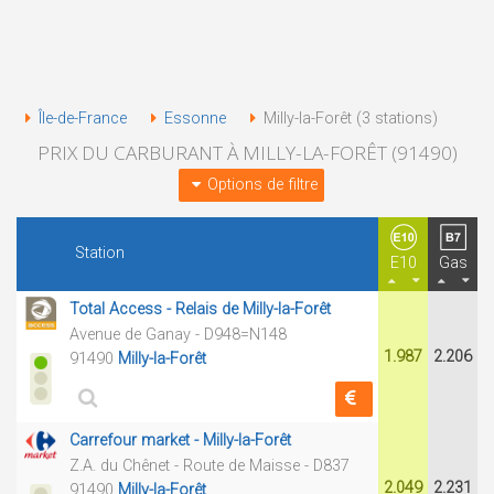
Île-de-France
Essonne
Milly-la-Forêt (3 stations)
PRIX DU CARBURANT À MILLY-LA-FORÊT (91490)
Options de filtre
Station
E10
Gas
Total Access - Relais de Milly-la-Forêt
Avenue de Ganay - D948=N148
1.987
2.206
91490
Milly-la-Forêt
Carrefour market - Milly-la-Forêt
Z.A. du Chênet - Route de Maisse - D837
2.049
2.231
91490
Milly-la-Forêt