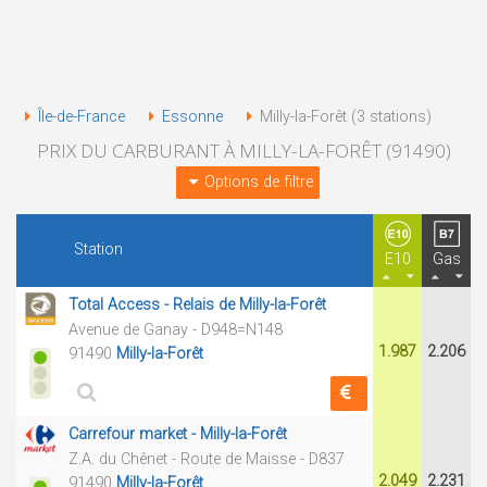
Île-de-France
Essonne
Milly-la-Forêt (3 stations)
PRIX DU CARBURANT À MILLY-LA-FORÊT (91490)
Options de filtre
Station
E10
Gas
Total Access - Relais de Milly-la-Forêt
Avenue de Ganay - D948=N148
1.987
2.206
91490
Milly-la-Forêt
Carrefour market - Milly-la-Forêt
Z.A. du Chênet - Route de Maisse - D837
2.049
2.231
91490
Milly-la-Forêt