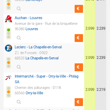
Auchan - Louvres
Avenue de la gare - Rue de la briquetterie
2.099
2.239
95380
Louvres
Leclerc - La Chapelle-en-Serval
Z.I. de Fosses - D922
2.099
2.239
60520
La Chapelle-en-Serval
Intermarché - Super - Orry-la-Ville - Philag
SA
Chemin des pâturages - D118
2.099
2.219
60560
Orry-la-Ville