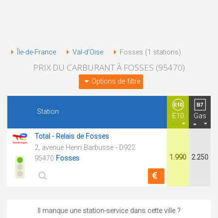
Île-de-France
Val-d'Oise
Fosses (1 stations)
PRIX DU CARBURANT À FOSSES (95470)
Options de filtre
Station
E10
Gas
Total - Relais de Fosses
2, avenue Henri Barbusse - D922
1.990
2.250
95470
Fosses
Il manque une station-service dans cette ville ?