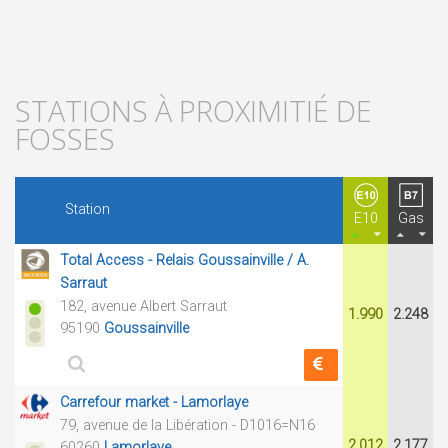
STATIONS À PROXIMITIÉ DE
FOSSES
Station
E10
Gas
Total Access - Relais Goussainville / A.
Sarraut
182, avenue Albert Sarraut
1.990
2.248
95190
Goussainville
Carrefour market - Lamorlaye
79, avenue de la Libération - D1016=N16
2.012
2.177
60260
Lamorlaye