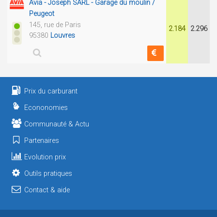
Avia - Joseph SARL - Garage du moulin /
Peugeot
145, rue de Paris
2.184
2.296
95380
Louvres
Prix du carburant
Econonomies
Communauté & Actu
Partenaires
Evolution prix
Outils pratiques
Contact & aide