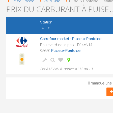
Île-de-France
Val-d'Oise
Puiseux-Pontoise (1 stati
PRIX DU CARBURANT À PUISEU
Station
Carrefour market - Puiseux-Pontoise
Boulevard de la paix - D14=N14
95650
Puiseux-Pontoise
Par A15 / N14 : sorties n° 12 ou 13
Il manque une s