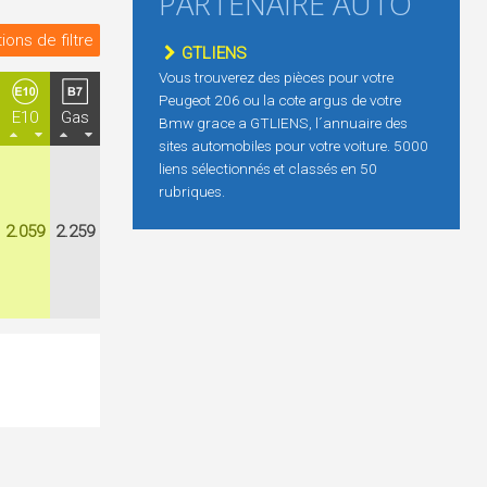
PARTENAIRE AUTO
ions de filtre
GTLIENS
Vous trouverez des pièces pour votre
Peugeot 206 ou la cote argus de votre
E10
Gas
Bmw grace a GTLIENS, l´annuaire des
sites automobiles pour votre voiture. 5000
liens sélectionnés et classés en 50
rubriques.
2.059
2.259