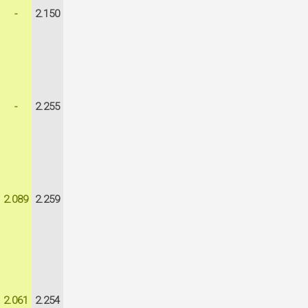
-
2.150
-
2.255
2.089
2.259
2.061
2.254