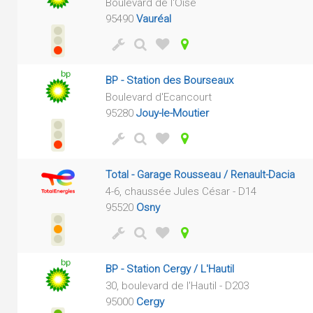
Boulevard de l'Oise
95490
Vauréal
BP - Station des Bourseaux
Boulevard d'Ecancourt
95280
Jouy-le-Moutier
Total - Garage Rousseau / Renault-Dacia
4-6, chaussée Jules César - D14
95520
Osny
BP - Station Cergy / L'Hautil
30, boulevard de l'Hautil - D203
95000
Cergy