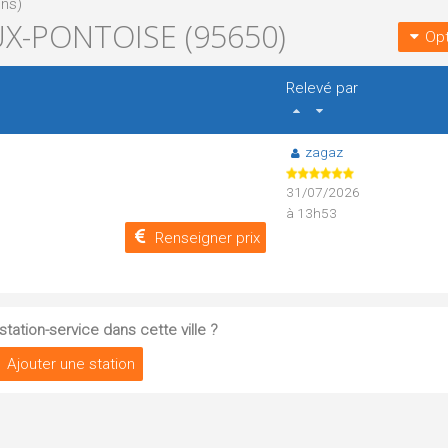
ons)
X-PONTOISE (95650)
Opt
Relevé par
zagaz
31/07/2026
à 13h53
Renseigner prix
tation-service dans cette ville ?
Ajouter une station