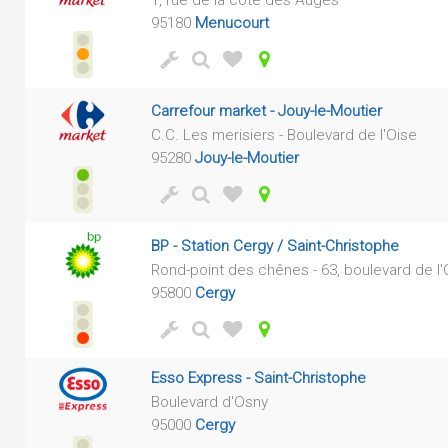
1, rue de la côte des Auges
95180
Menucourt
Carrefour market - Jouy-le-Moutier
C.C. Les merisiers - Boulevard de l'Oise
95280
Jouy-le-Moutier
BP - Station Cergy / Saint-Christophe
Rond-point des chênes - 63, boulevard de l'
95800
Cergy
Esso Express - Saint-Christophe
Boulevard d'Osny
95000
Cergy