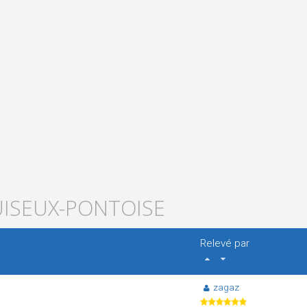
UISEUX-PONTOISE
Relevé par
zagaz