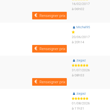
16/02/2017
à 06h02
Renseigner prix
Michel95
20/06/2017
à 20h14
Renseigner prix
zagaz
31/07/2026
à 08h53
Renseigner prix
zagaz
01/08/2026
à 11h31