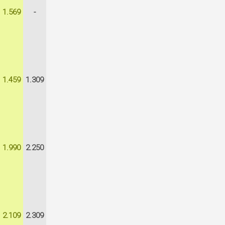
1.569
-
1.459
1.309
1.990
2.250
2.109
2.309