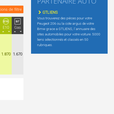
PARTENAIRE AUTO
ions de filtre
GTLIENS
Vous trouverez des pièces pour votre
Peugeot 206 ou la cote argus de votre
E10
Gas
Bmw grace a GTLIENS, l´annuaire des
sites automobiles pour votre voiture. 5000
liens sélectionnés et classés en 50
rubriques.
1.870
1.670