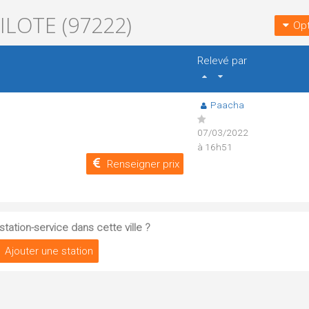
ILOTE (97222)
Opt
Relevé par
Paacha
07/03/2022
à 16h51
Renseigner prix
tation-service dans cette ville ?
Ajouter une station