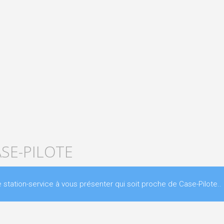
ASE-PILOTE
ation-service à vous présenter qui soit proche de Case-Pilote..