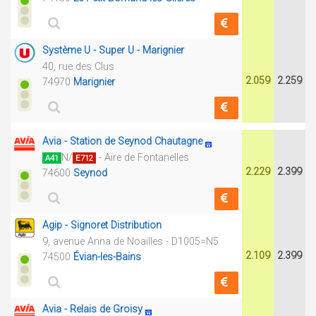
Système U - Super U - Marignier
40, rue des Clus
2.059
2.259
74970
Marignier
Avia - Station de Seynod Chautagne
N/
- Aire de Fontanelles
A41
E712
2.229
2.399
74600
Seynod
Agip - Signoret Distribution
9, avenue Anna de Noailles - D1005=N5
2.109
2.399
74500
Évian-les-Bains
Avia - Relais de Groisy