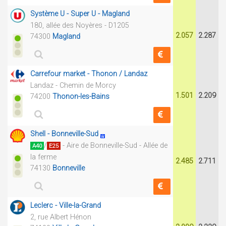
Système U - Super U - Magland
180, allée des Noyères - D1205
2.057
2.287
74300
Magland
Carrefour market - Thonon / Landaz
Landaz - Chemin de Morcy
1.501
2.209
74200
Thonon-les-Bains
Shell - Bonneville-Sud
/
- Aire de Bonneville-Sud - Allée de
A40
E25
la ferme
2.485
2.711
74130
Bonneville
Leclerc - Ville-la-Grand
2, rue Albert Hénon