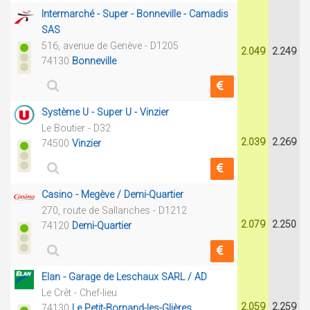
Intermarché - Super - Bonneville - Camadis
SAS
516, avenue de Genève - D1205
2.049
2.249
74130
Bonneville
Système U - Super U - Vinzier
Le Boutier - D32
2.039
2.269
74500
Vinzier
Casino - Megève / Demi-Quartier
270, route de Sallanches - D1212
2.079
2.250
74120
Demi-Quartier
Elan - Garage de Leschaux SARL / AD
Le Crêt - Chef-lieu
2.059
2.259
74130
Le Petit-Bornand-les-Glières