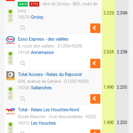
/
- Aire de Groisy - 865, route de
A410
E712
Lecy
2.229
2.399
74570
Groisy
Esso Express - des vallées
6, route des vallées - D1206=N206
2.024
2.238
74100
Annemasse
Total Access - Relais du Reposoir
934, avenue de Genève - D1205=N205
1.990
2.250
74700
Sallanches
Total - Relais Les Houches-Nord
Route Blanche - Voie descendante - N205
1.990
2.250
74310
Les Houches