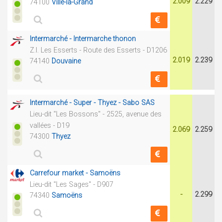
2.009
2.229
74100
Ville-la-Grand
Intermarché - Intermarche thonon
Z.I. Les Esserts - Route des Esserts - D1206
2.019
2.239
74140
Douvaine
Intermarché - Super - Thyez - Sabo SAS
Lieu-dit "Les Bossons" - 2525, avenue des
vallées - D19
2.069
2.259
74300
Thyez
Carrefour market - Samoëns
Lieu-dit "Les Sages" - D907
-
2.299
74340
Samoëns