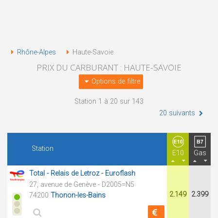
Rhône-Alpes
Haute-Savoie
PRIX DU CARBURANT : HAUTE-SAVOIE
Options de filtre
Station 1 à 20 sur 143
20 suivants
Station
E10
Gas
Total - Relais de Letroz - Euroflash
27, avenue de Genève - D2005=N5
2.149
2.399
74200
Thonon-les-Bains