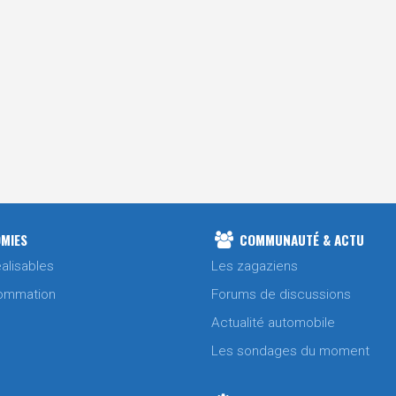
MIES
COMMUNAUTÉ & ACTU
alisables
Les zagaziens
ommation
Forums de discussions
Actualité automobile
Les sondages du moment