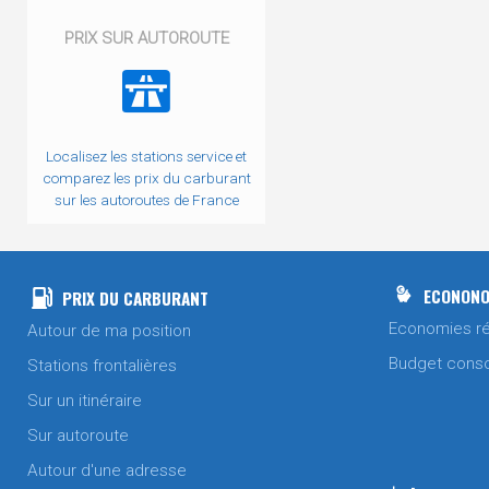
PRIX SUR AUTOROUTE
Localisez les stations service et
comparez les prix du carburant
sur les autoroutes de France
ECONONO
PRIX DU CARBURANT
Economies ré
Autour de ma position
Budget cons
Stations frontalières
Sur un itinéraire
Sur autoroute
Autour d'une adresse