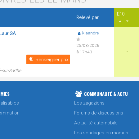
E10
Relevé par
kiaandre
 Laur SA
25/03/2026
-
à 17h43
Renseigner prix
-sur-Sarthe
MIES
COMMUNAUTÉ & ACTU
alisables
Les zagaziens
ommation
Forums de discussions
Actualité automobile
Les sondages du moment