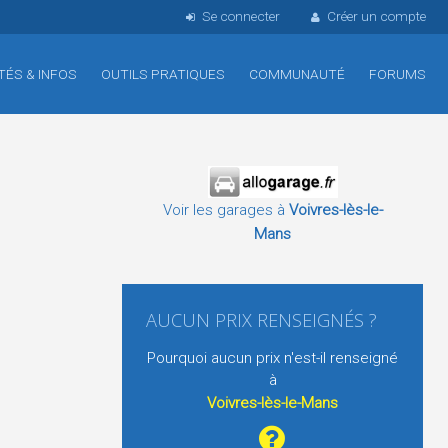
Se connecter
Créer un compte
TÉS & INFOS
OUTILS PRATIQUES
COMMUNAUTÉ
FORUMS
Voir les garages à
Voivres-lès-le-
Mans
AUCUN PRIX RENSEIGNÉS ?
Pourquoi aucun prix n'est-il renseigné
à
Voivres-lès-le-Mans