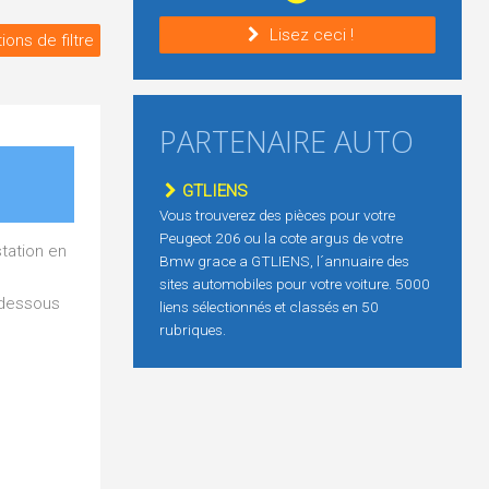
Lisez ceci !
ions de filtre
PARTENAIRE AUTO
GTLIENS
Vous trouverez des pièces pour votre
Peugeot 206 ou la cote argus de votre
tation en
Bmw grace a GTLIENS, l´annuaire des
sites automobiles pour votre voiture. 5000
i-dessous
liens sélectionnés et classés en 50
rubriques.