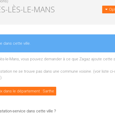
ions)
ES-LÈS-LE-MANS
Opt
ce dans cette ville.
-lès-le-Mans, vous pouvez demander à ce que Zagaz ajoute cette s
re station ne se trouve pas dans une commune voisine. (voir liste c
).
rix dans le département : Sarthe
tation-service dans cette ville ?