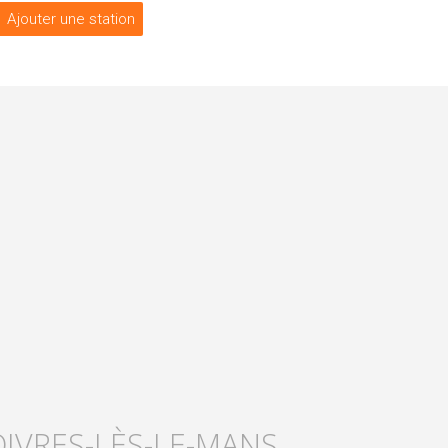
Ajouter une station
OIVRES-LÈS-LE-MANS