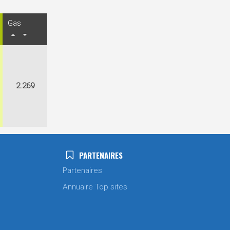
Gas
2.269
PARTENAIRES
Partenaires
Annuaire Top sites