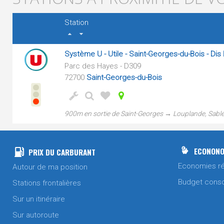
Station
Système U - Utile - Saint-Georges-du-Bois - Dis
Parc des Hayes - D309
72700
Saint-Georges-du-Bois
900m en sortie de Saint-Georges → Louplande, Sablé
ECONONO
PRIX DU CARBURANT
Economies ré
Autour de ma position
Budget cons
Stations frontalières
Sur un itinéraire
Sur autoroute