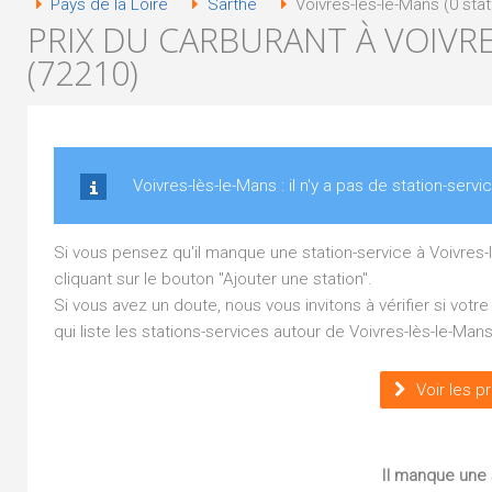
Pays de la Loire
Sarthe
Voivres-lès-le-Mans (0 stat
PRIX DU CARBURANT À VOIVR
(72210)
Voivres-lès-le-Mans : il n'y a pas de station-servi
Si vous pensez qu'il manque une station-service à Voivres
cliquant sur le bouton "Ajouter une station".
Si vous avez un doute, nous vous invitons à vérifier si vot
qui liste les stations-services autour de Voivres-lès-le-Mans
Voir les p
Il manque une s