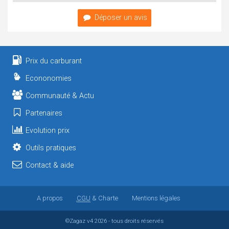
Déposer un avis
Prix du carburant
Econonomies
Communauté & Actu
Partenaires
Evolution prix
Outils pratiques
Contact & aide
A propos
CGU
& Charte
Mentions légales
©Zagaz
v4
2026 - tous droits réservés