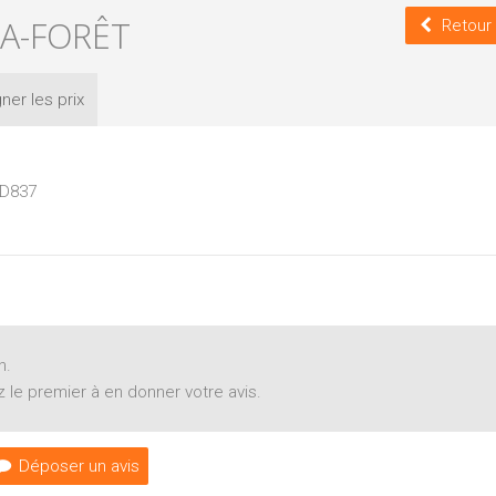
LA-FORÊT
Retour 
ner les
prix
 D837
n.
 le premier à en donner votre avis.
Déposer un avis