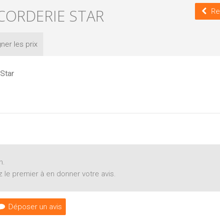
 CORDERIE STAR
Re
ner les
prix
Star
n.
 le premier à en donner votre avis.
Déposer un avis